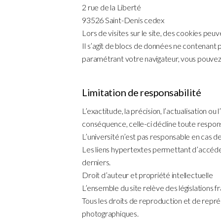
2 rue de la Liberté
93526 Saint-Denis cedex
Lors de visites sur le site, des cookies peu
Il s’agît de blocs de données ne contenant 
paramétrant votre navigateur, vous pouvez 
Limitation de responsabilité
L’exactitude, la précision, l’actualisation o
conséquence, celle-ci décline toute respons
L’université n’est pas responsable en cas de
Les liens hypertextes permettant d’accéder 
derniers.
Droit d’auteur et propriété intellectuelle
L’ensemble du site relève des législations f
Tous les droits de reproduction et de repr
photographiques.