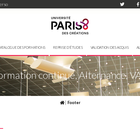
perso
ATALOGUE DES FORMATIONS
REPRISE D’ÉTUDES
VALIDATION DES ACQUIS
A
ormation continue, Alternance, V
|
Footer