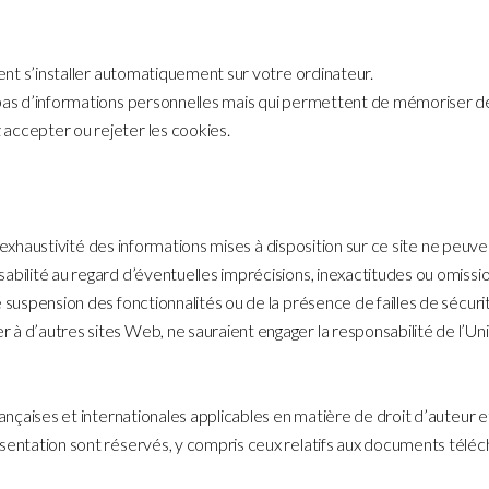
vent s’installer automatiquement sur votre ordinateur.
pas d’informations personnelles mais qui permettent de mémoriser des
accepter ou rejeter les cookies.
u l’exhaustivité des informations mises à disposition sur ce site ne peuve
abilité au regard d’éventuelles imprécisions, inexactitudes ou omissio
 suspension des fonctionnalités ou de la présence de failles de sécurit
à d’autres sites Web, ne sauraient engager la responsabilité de l’Un
rançaises et internationales applicables en matière de droit d’auteur e
ésentation sont réservés, y compris ceux relatifs aux documents télé