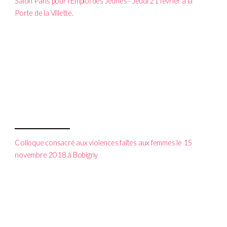
Salon Paris pour l’Emploi des Jeunes - Jeudi 21 février à la
Porte de la Villette.
Colloque consacré aux violences faîtes aux femmes le 15
novembre 2018 à Bobigny