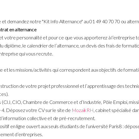
e et demandez notre "Kit Info Alternance" au 01 49 40 70 70 ou altern
trat en alternance
 votre personnalité et pour ce que vous apporterez à l’entreprise to
 diplôme, le calendrier de l’alternance, un devis des frais de formatio
ntreprise qui vous recrute.
ste et les missions/activités qui correspondent aux objectifs de forma
onstruction de votre projet professionnel et l’apprentissage des tech
ces).
 (CIJ, CIO, Chambre de Commerce et d’Industrie, Pôle Emploi, missions
 4. Déposez votre CV sur le site de
MozaïkRH
, cabinet spécialisé d
s d’information collective et de pré-recrutement.
positif en ligne ouvert aux seuls étudiants de l’université Paris8 : dép
tement d’entreprises.