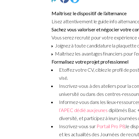
Maîtrisez le dispositif de l’alternance
Lisez attentivement le guide info alternanc
Sachez vous valoriser et négocier votre con
Vous serez recruté pour votre expérience et
Joignez à toute candidature la plaquette du
Maîtrisez les avantages financiers pour l’e
Formalisez votre projet professionnel
Etoffez votre CV, ciblez le profil de po
visé.
Inscrivez-vous à des ateliers pour la c
université ou dans des centres-ressour
Informez-vous dans les lieux-ressources
l’APEC dédié aux jeunes
diplômés Bac +
diversité, et participez à leurs journée
Inscrivez-vous sur
Portail Pro P8,
le dis
et les actualités des Journées de recru