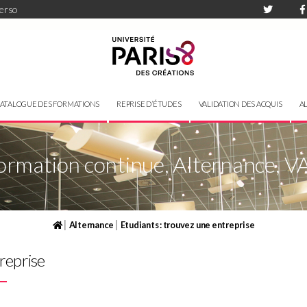
perso
ATALOGUE DES FORMATIONS
REPRISE D’ÉTUDES
VALIDATION DES ACQUIS
A
ormation continue, Alternance, V
|
|
Alternance
Etudiants : trouvez une entreprise
reprise