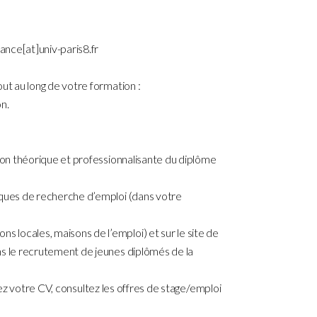
ance[at]univ-paris8.fr
ut au long de votre formation :
n.
tion théorique et professionnalisante du diplôme
niques de recherche d’emploi (dans votre
 locales, maisons de l’emploi) et sur le site de
ans le recrutement de jeunes diplômés de la
osez votre CV, consultez les offres de stage/emploi