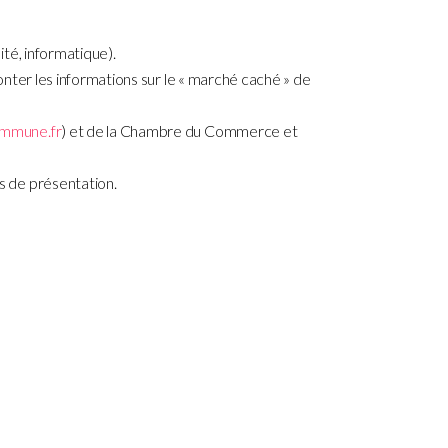
ité, informatique).
onter les informations sur le « marché caché » de
mmune.fr
) et de la Chambre du Commerce et
s de présentation.