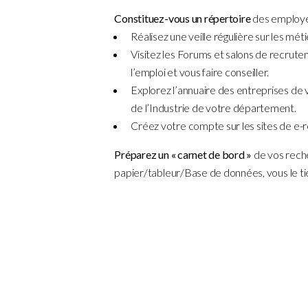
Constituez-vous un répertoire
des employ
Réalisez une veille régulière sur les mé
Visitez les Forums et salons de recrutem
l’emploi et vous faire conseiller.
Explorez l’annuaire des entreprises de
de l’Industrie de votre département.
Créez votre compte sur les sites de e-
Préparez un « carnet de bord »
de vos rech
papier/tableur/Base de données, vous le tie