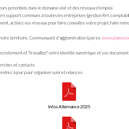
eurs
potentiels dans le domaine visé et des réseaux d’emploi.
tiers support communs à toutes les entreprises (gestion RH, comptabil
ent, activez vos réseaux pour faire connaître votre projet, faire rem
 votre territoire, Communauté d’agglomération (par ex.
www.plaineco
recrutement et "travaillez" votre identité numérique et vos document
erches et contacts
ndrez à jour pour organiser suivi et relances.
Infos Alternance 2025